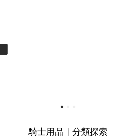
汽車
 55 週年
騎士用品｜分類探索