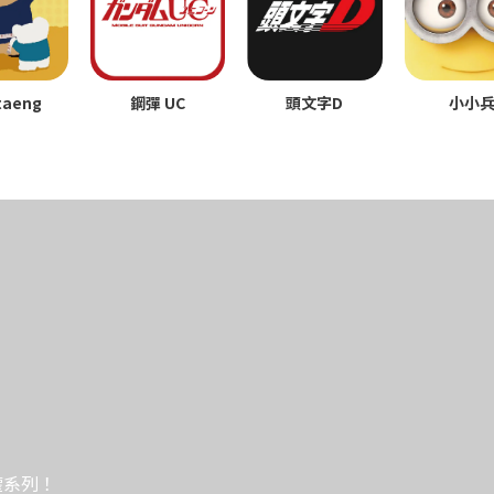
鋼彈 UC
頭文字D
taeng
小小
權系列！