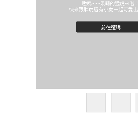
嗷嗚~~~最萌的猛虎來啦
快來跟胖虎還有小虎一起可愛出
前往選購