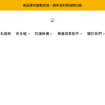
超取滿199、宅配滿490 享免運優惠
前往實體店選購商品前，請先致電詢問庫存
]
超取滿199、宅配滿490 享免運優惠
聯名帽款
安全帽
防護裝備
周邊與零配件
關於我們