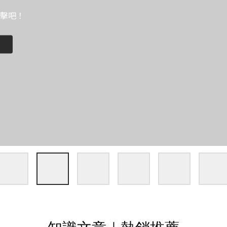
！
擊吧！