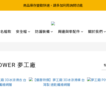
商品庫存變動快速，請多加利用詢問功能
超取滿199、宅配滿490 享免運優惠
前往實體店選購商品前，請先致電詢問庫存
超取滿199、宅配滿490 享免運優惠
聯名帽款
安全帽
防護裝備
周邊與零配件
關於我們
POWER 夢工廠
4 件商品