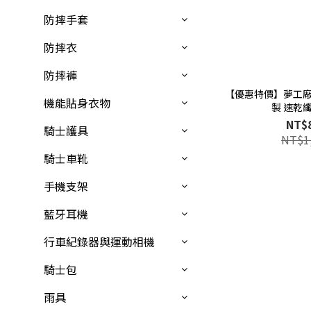
防摔手套
防摔衣
防摔褲
【優惠特價】夢工廠 
機能貼身衣物
製 速乾
NT$
騎士護具
NT$1
騎士車靴
手機支架
藍牙耳機
行車紀錄器與運動相機
騎士包
雨具