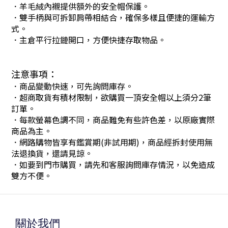
．
羊毛絨內襯提供額外的
安全帽
保護。
．
雙手柄與可拆卸肩帶相結合，確保多樣且便捷的運輸方
式。
．
主倉平行拉鏈開口，方便快捷存取物品。
注意事項：
．商品變動快速，可先詢問庫存。
．超商取貨有積材限制，欲購買一頂安全帽以上須分2筆
訂單。
．每款螢幕色調不同，商品難免有些許色差，以原廠實際
商品為主。
．網路購物皆享有鑑賞期(非試用期)，商品經拆封使用無
法退換貨，還請見諒。
．如要到門市購買，請先和客服詢問庫存情況，以免造成
雙方不便。
關於我們