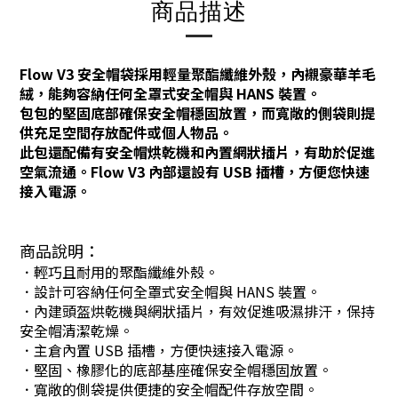
商品描述
Flow V3 安全帽袋採用輕量聚酯纖維外殼，內襯豪華羊毛
絨，能夠容納任何全罩式安全帽與 HANS 裝置。
包包的堅固底部確保
安全帽
穩固放置，而寬敞的側袋則提
供充足空間存放配件或個人物品。
此包還配備有
安全帽
烘乾機和內置網狀插片，有助於促進
空氣流通。Flow V3 內部還設有 USB 插槽，方便您快速
接入電源。
商品說明：
．輕巧且耐用的聚酯纖維外殼。
．
設計可容納任何全罩式
安全帽
與 HANS 裝置。
．
內建頭盔烘乾機與網狀插片，有效促進吸濕排汗，保持
安全帽清潔乾燥。
．
主倉內置 USB 插槽，方便快速接入電源。
．
堅固、橡膠化的底部基座確保
安全帽
穩固放置。
．
寬敞的側袋提供便捷的
安全帽
配件存放空間。