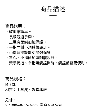
商品描述
商品說明：
．
碳纖維護具。
．長版競速手套。
．
三層魔鬼氈加強保護。
．
手指內側小洞透氣設計。
．
小指連接設計更加強保護。
．
掌心、小指側加厚耐磨設計。
．
雙手拇指、食指可觸控機能，觸控螢幕更便利。
商品規格：
M-3XL
材質：山羊皮、聚酯纖維
尺寸：
S︰中指長7.5- 8cm 掌寬 8-8.5cm