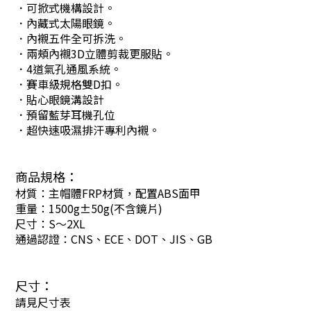
．可掀式機構設計。
．內藏式太陽眼鏡。
．內襯五件全可拆洗。
．兩頰內襯3D立體剪裁更服貼。
．4道氣孔通風系統。
．賽車級規格雙D扣。
．貼心眼鏡溝設計
．預留藍芽耳機孔位
．超快速吸濕排汗專利內襯。
商品規格：
材質：主帽體FRP材質，配置ABS面甲
重量：1500g±50g(不含鏡片)
尺寸：S～2XL
通過認證：CNS、ECE、DOT、JIS、GB
尺寸：
請見尺寸表