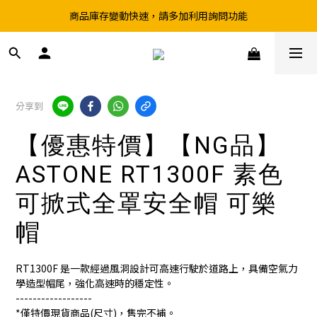
商品庫存變動快速，請多加利用詢問功能
超取滿199、宅配滿490 享免運優惠
前往實體店選購商品前，請先致電詢問庫存
超取滿199、宅配滿490 享免運優惠
分享到
【優惠特價】【NG品】
ASTONE RT1300F 素色
可掀式全罩安全帽 可樂
帽
RT1300F 是一款經過風洞設計可高速行駛於道路上，具備空氣力
學造型帽尾，強化高速時的穩定性。
------------------
*僅特價現貨商品(尺寸)，售完不補。