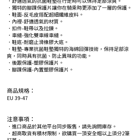
．舒適透氣的抗菌鞋墊在行走時可以保持足部涼爽。
．獨特的腳踝保護片讓你在騎乘時更添加了一層的保護。
．鞋面-反毛皮搭配超細纖維皮料。
．內裡-舒適透氣的材質。
．扣件-鞋帶以及拉鍊。
．車縫-強化雙車線車縫。
．鞋底-耐磨止滑橡膠大底。
．鞋墊-專業抗菌鞋墊獨特的海綿回彈技術，保持足部涼
爽，同時具有抗菌、防止異味的功能。
．後跟保護-塑膠保護片。
．腳踝保護-內置塑膠保護片。
商品規格：
EU 39-47
注意事項：
．進口商品於其他平台同步販售，請先詢問庫存。
．超商取貨有積材限制，欲購買一頂安全帽以上須分2筆