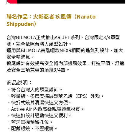
聯名作品：火影忍者 疾風傳（Naruto
Shippuden）
台灣BILMOLA正式推出AR-JET系列，台灣限定3/4罩型
號，完全依照台灣人頭型設計。
運用與BILMOLA高階帽款NEXR相同的進氣孔設計，加大
安全帽進氣。
鴨尾設計有效提高安全帽內部排風效果，打造平價、舒適
及安全三項兼容的頂級3/4罩。
商品說明：
．符合台灣人的頭型設計。
．輕量級、多密度擴展聚苯乙烯（EPS）外殼。
．快拆式鏡片清潔快速又方便。
．Active Air 內襯高級親膚透氣材質。
．快速扣設計通勤快速又便利。
．藍牙耳機預留孔位。
．配戴眼鏡，不壓眼鏡。