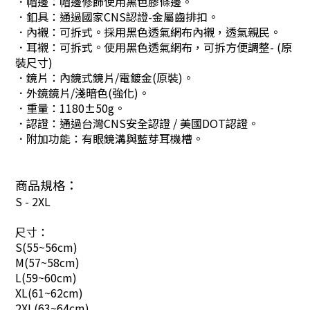
．帽邊：帽邊修飾使用黑色膠條邊。
．釦具：通過國家CNS認證-金屬齒排扣。
．內襯：可拆式。採用黑色透氣網布內襯，透氣親民。
．耳襯：可拆式。使用黑色透氣網布，可拆方便調整- (原
裝尺寸)
．鏡片：內鏡式鏡片/電鍍金(原裝)。
．外鏡鏡片/淺暗色(強化)。
．重量：1180±50g。
．認證：通過台灣CNS安全認證 / 美國DOT認證。
．附加功能：有眼鏡溝與藍芽耳機槽。
商品規格：
S - 2XL
尺寸：
S(55~56cm)
M(57~58cm)
L(59~60cm)
XL(61~62cm)
2XL(63~64cm)