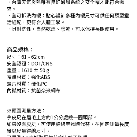
．台灣天氣炎熱唯有良好通風系統之安全帽才能符合需
求。
．全可拆洗內襯：貼心設計多種內襯尺寸可供任何頭型靈
活組配，更符合人體工學。
．具耐洗性，自然乾燥、陰乾，可以保持長期使用。
商品規格：
尺寸：61 - 62 cm
安全認證：DOT/CNS
重量：1610 ± 50 g
帽體材質：強化ABS
鏡片材質：硬化PC
內襯材質：抗菌奈米網布
※頭圍測量方法：
拿皮尺在眉毛上方約1公分處繞一圈頭部。
如果沒有皮尺，可使用棉線等物體代替，在固定測量長度
後以尺量得總尺寸。