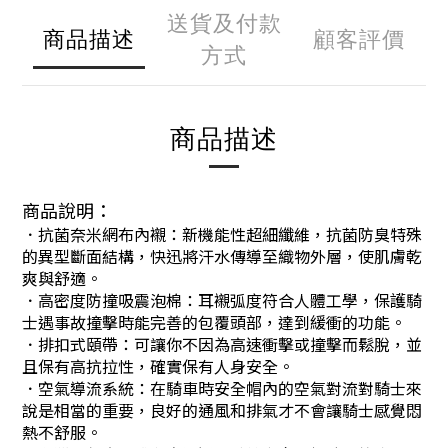
送貨及付款
商品描述
顧客評價
方式
商品描述
商品說明：
．抗菌奈米網布內襯：新機能性超細纖維，抗菌防臭特殊
的異型斷面結構，快迅將汗水傳導至織物外層，使肌膚乾
爽與舒適。
．高密度防撞吸震泡棉：耳襯弧度符合人體工學，保護騎
士遇事故撞擊時能完善的包覆頭部，達到緩衝的功能。
．排扣式頤帶：可讓你不因為高速衝擊或撞擊而鬆脫，並
且保有高抗拉性，確實保有人身安全。
．空氣導流系統：在騎車時安全帽內的空氣對流對騎士來
說是相當的重要，良好的通風和排氣才不會讓騎士感覺悶
熱不舒服。