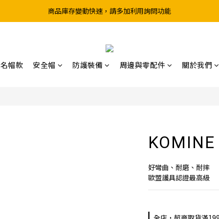
商品庫存變動快速，請多加利用詢問功能
超取滿199、宅配滿490 享免運優惠
前往實體店選購商品前，請先致電詢問庫存
超取滿199、宅配滿490 享免運優惠
聯名帽款
安全帽
防護裝備
周邊與零配件
關於我們
KOMINE
好彎曲、耐磨、耐摔
歐盟護具認證最高級
全店，超商取貨滿19