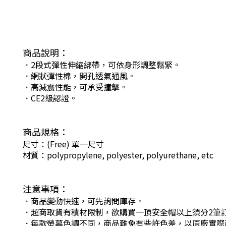
商品說明：
．2段式彈性伸縮綁帶，可依身形調整鬆緊。
．網狀彈性棉，開孔透氣通風。
．高減震性能，可承受撞擊
。
．CE2級認證。
商品規格：
尺寸：(Free) 單一尺寸
材質：polypropylene, polyester, polyurethane, etc
注意事項：
．商品變動快速，可先詢問庫存。
．超商取貨有積材限制，欲購買一頂安全帽以上須分2筆
．每款螢幕色調不同，商品難免有些許色差，以原廠實際