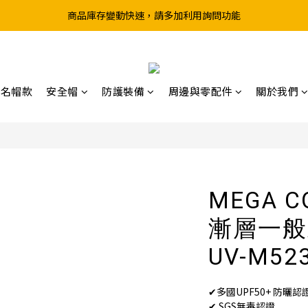
商品庫存變動快速，請多加利用詢問功能
超取滿199、宅配滿490 享免運優惠
前往實體店選購商品前，請先致電詢問庫存
超取滿199、宅配滿490 享免運優惠
聯名帽款
安全帽
防護裝備
周邊與零配件
關於我們
MEGA 
漸層一般
UV-M52
✔多國UPF50+ 防曬認
✔ SGS無毒認證