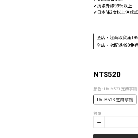
✔抗紫外線99%以上
✔日本降3度以上涼感
全店，超商取貨滿19
全店，宅配滿490免運
NT$520
顏色
: UV-M523 芝麻拿鐵
UV-M523 芝麻拿鐵
數量