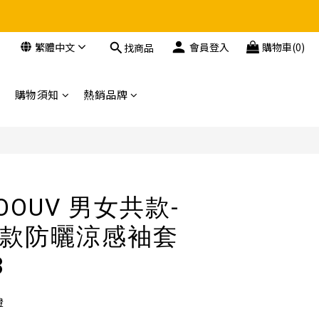
繁體中文
會員登入
購物車(0)
找商品
購物須知
熱銷品牌
COOUV 男女共款-
款防曬涼感袖套
3
證