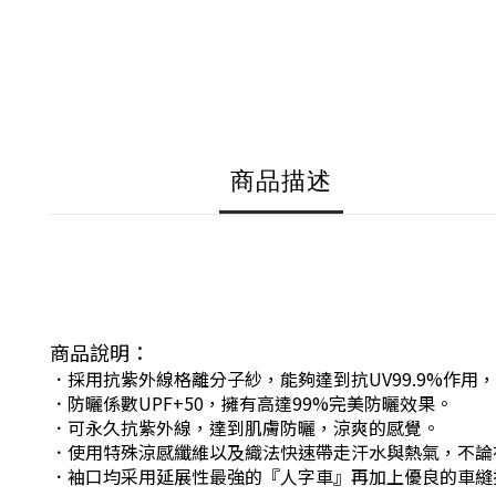
商品描述
商品說明：
．採用抗紫外線格離分子紗，能夠達到抗UV99.9%作用
．防曬係數UPF+50，擁有高達99%完美防曬效果。
．可永久抗紫外線，達到肌膚防曬，涼爽的感覺。
．使用特殊涼感纖維以及織法快速帶走汗水與熱氣，不論
．袖口均采用延展性最強的『人字車』再加上優良的車縫