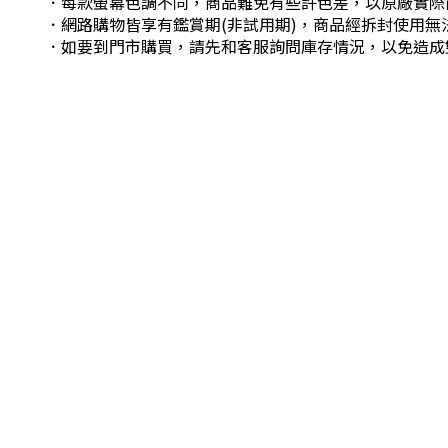
．每款螢幕色調不同，商品難免有些許色差，以原廠實際
．網路購物皆享有鑑賞期(非試用期)，商品經拆封使用無
．如要到門市購買，請先和客服詢問庫存情況，以免造成