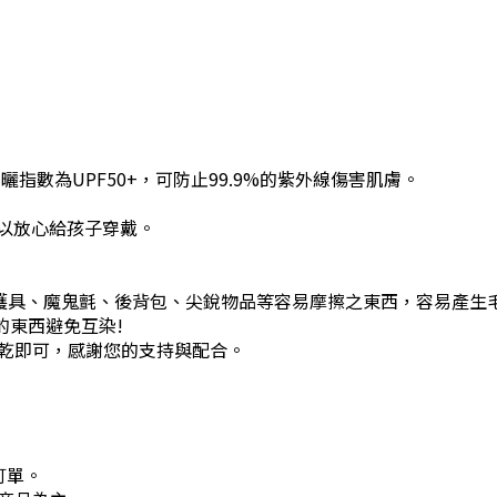
曬指數為UPF50+，可防止99.9%的紫外線傷害肌膚。
可以放心給孩子穿戴。
上護具、魔鬼氈、後背包、尖銳物品等容易摩擦之東西，容易產生
的東西避免互染!
乾即可，感謝您的支持與配合。
訂單。