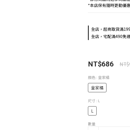
*本店保有隨時更動優
全店，超商取貨滿19
全店，宅配滿490免運
NT$686
NT$
顏色
: 皇家橘
皇家橘
尺寸
: L
L
數量