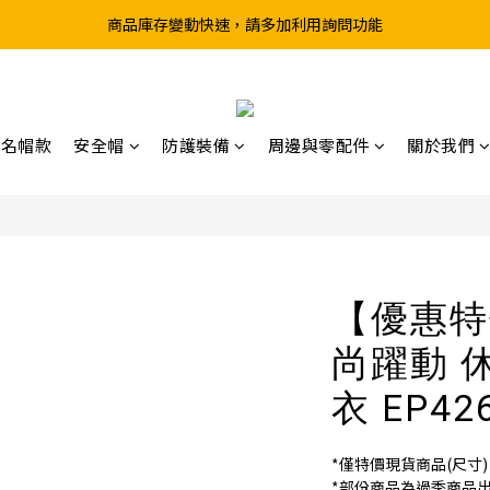
超取滿199、宅配滿490 享免運優惠
前往實體店選購商品前，請先致電詢問庫存
超取滿199、宅配滿490 享免運優惠
聯名帽款
安全帽
防護裝備
周邊與零配件
關於我們
【優惠特
尚躍動 
衣 EP42
*僅特價現貨商品(尺寸
*部份商品為過季商品