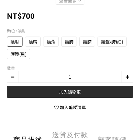
查看更多
NT$700
顏色
: 護肘
護肘
護肩
護背
護胸
護膝
護髖/胯(紅)
護臀(黑)
數量
加入購物車
加入追蹤清單
送貨及付款
商品描述
顧客評價