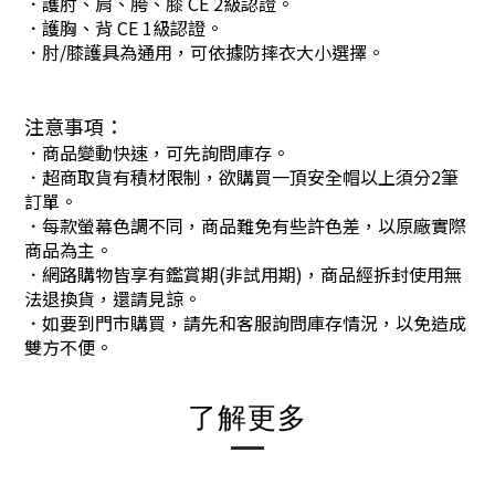
．護肘、肩、胯、膝 CE 2級認證。
．護胸、背 CE 1級認證。
．肘/膝護具為通用，可依據防摔衣大小選擇。
注意事項：
．商品變動快速，可先詢問庫存。
．超商取貨有積材限制，欲購買一頂安全帽以上須分2筆
訂單。
．每款螢幕色調不同，商品難免有些許色差，以原廠實際
商品為主。
．網路購物皆享有鑑賞期(非試用期)，商品經拆封使用無
法退換貨，還請見諒。
．如要到門市購買，請先和客服詢問庫存情況，以免造成
雙方不便。
了解更多