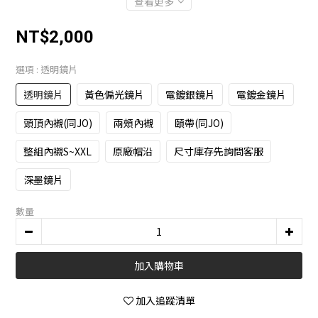
查看更多
NT$2,000
選項
: 透明鏡片
透明鏡片
黃色偏光鏡片
電鍍銀鏡片
電鍍金鏡片
頭頂內襯(同JO)
兩頰內襯
頤帶(同JO)
整組內襯S~XXL
原廠帽沿
尺寸庫存先詢問客服
深墨鏡片
數量
加入購物車
加入追蹤清單