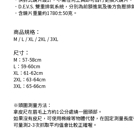
．D.E.V.S. 雙重排氣系統，分別為前額進氣及後方負壓
．含鏡片重量約1780±50克。
商品規格：
M / L / XL / 2XL / 3XL
尺寸：
M：57-58cm
L：59-60cm
XL：61-62cm
2XL：63-64cm
3XL
：65-66cm
※頭圍測量方法：
拿皮尺在眉毛上方約1公分處繞一圈頭部。
如果沒有皮尺，可使用棉線等物體代替，在固定測量長度
可量測2-3次抓取平均值會比較正確喔。