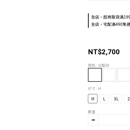
全店，超商取貨滿19
全店，宅配滿490免運
NT$2,700
顏色
: 白藍粉
尺寸
: M
M
L
XL
2
數量