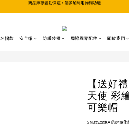
超取滿199、宅配滿490 享免運優惠
前往實體店選購商品前，請先致電詢問庫存
超取滿199、宅配滿490 享免運優惠
聯名帽款
安全帽
防護裝備
周邊與零配件
關於我們
【送好禮】
天使 彩
可樂帽
SM3為單鏡片的輕量化