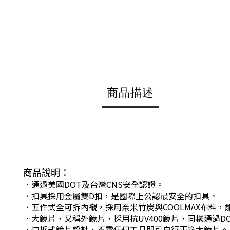
商品描述
商品說明：
．通過美國DOT及台灣CNS安全認證。
．扣具採用金屬雙D扣，是國際上公認最安全的扣具。
．五件式全可拆內襯，採用奈米竹炭與COOLMAX布料
．大鏡片，又稱外鏡片，採用抗UV400鏡片，同樣通過
．快拆式鏡片設計，不需任何工具即可自行更換大鏡片。