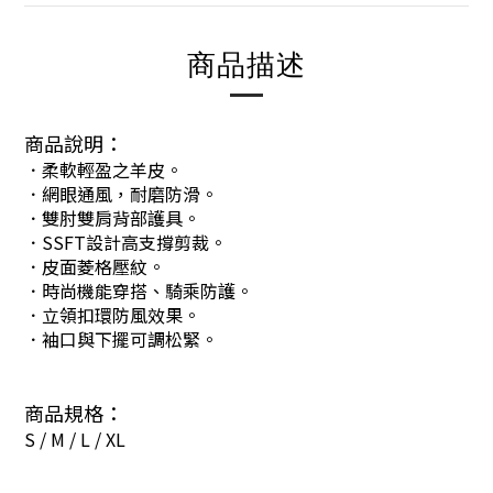
商品描述
商品說明：
．柔軟輕盈之羊皮。
．
網眼通風，耐磨防滑。
．
雙肘雙肩背部護具。
．
SSFT設計高支撐剪裁。
．
皮面菱格壓紋。
．
時尚機能穿搭、騎乘防護。
．
立領扣環防風效果。
．
袖口與下擺可調松緊。
商品規格：
S / M / L / XL