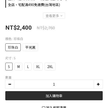
全店，宅配滿490免運費(台灣地區)
查看更多
NT$2,400
NT$2,760
顏色
: 珍珠白
珍珠白
平光黑
尺寸
: S
S
M
L
XL
2XL
數量
加入購物車
加入追蹤清單