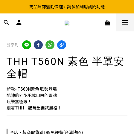
商品庫存變動快速，請多加利用詢問功能
超取滿199、宅配滿490 享免運優惠
前往實體店選購商品前，請先致電詢問庫存
超取滿199、宅配滿490 享免運優惠
分享到
THH T560N 素色 半罩安
全帽
新款- T560N素色 強勢登場
酷帥的外型承載自由的靈魂
玩樂無極限！
跟著THH一起玩出自我風格!!
全店，超商取貨滿199免運費(台灣地區)