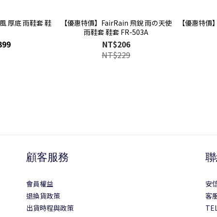
黑旋風 厚底 雨鞋套 鞋
【優惠特價】FairRain 飛銳 雨の天使
套
雨鞋套 鞋套 FR-503A
399
NT$206
NT$229
顧客服務
聯
會員權益
安
退換貨政策
客服
出貨時程與政策
TEL