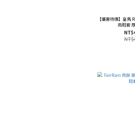
【優惠特價】皇馬 ROY
雨鞋套 
NT$
NT$