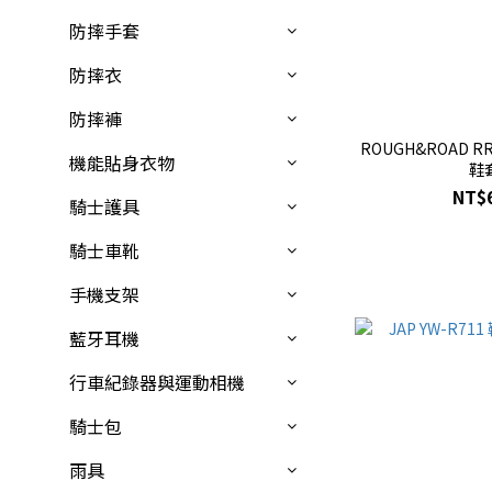
防摔手套
防摔衣
防摔褲
ROUGH&ROAD R
機能貼身衣物
鞋
NT$
騎士護具
騎士車靴
手機支架
藍牙耳機
行車紀錄器與運動相機
騎士包
雨具