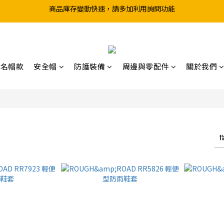
超取滿199、宅配滿490 享免運優惠
前往實體店選購商品前，請先致電詢問庫存
超取滿199、宅配滿490 享免運優惠
聯名帽款
安全帽
防護裝備
周邊與零配件
關於我們
件商品