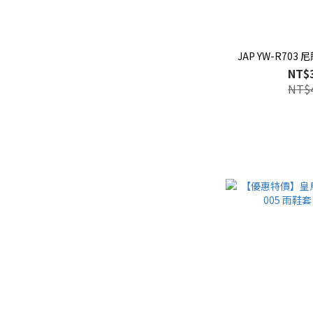
JAP YW-R70
NT$
NT$