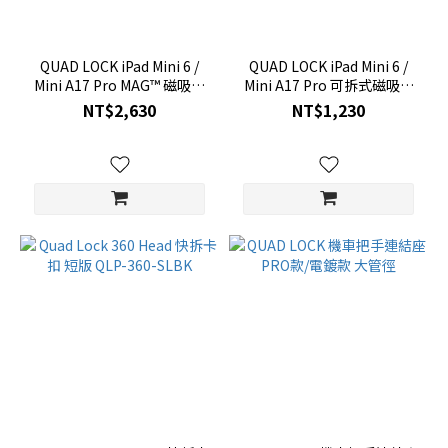
QUAD LOCK iPad Mini 6 /
QUAD LOCK iPad Mini 6 /
Mini A17 Pro MAG™ 磁吸防
Mini A17 Pro 可拆式磁吸保
摔殼 QMC-IPD6
護翻蓋 QLF-IPD6
NT$2,630
NT$1,230