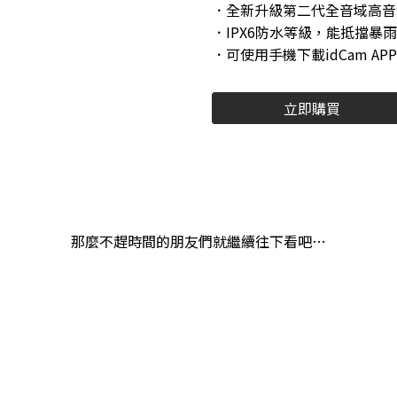
．全新升級第二代全音域高音
．IPX6防水等級，能抵擋暴
．可使用手機下載idCam A
立即購買
那麼不趕時間的朋友們就繼續往下看吧…