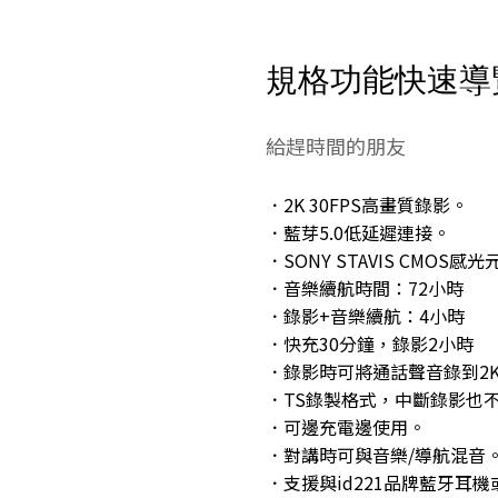
規格功能快速導
給趕時間的朋友
．2K 30FPS高畫質錄影。
．藍芽5.0低延遲連接。
．SONY STAVIS CMOS感
．音樂續航時間：72小時
．錄影+音樂續航：4小時
．快充30分鐘，錄影2小時
．錄影時可將通話聲音錄到2
．TS錄製格式，中斷錄影也
．可邊充電邊使用。
．對講時可與音樂/導航混音
．支援與id221品牌藍牙耳