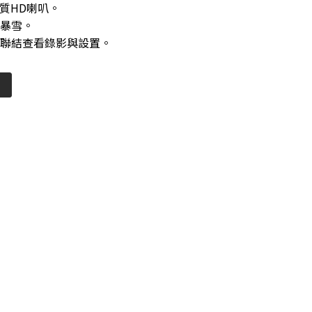
質HD喇叭。
雨暴雪。
PP聯結查看錄影與設置。