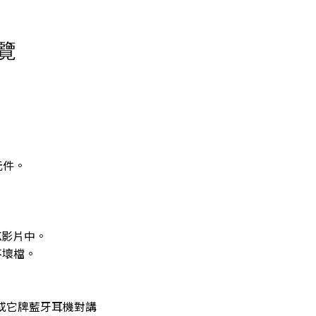
覽
光元件。
K影片中。
不壞檔。
。
機或它牌藍牙耳機對講