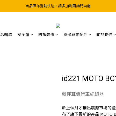
超取滿199、宅配滿490 享免運優惠
前往實體店選購商品前，請先致電詢問庫存
超取滿199、宅配滿490 享免運優惠
聯名帽款
安全帽
防護裝備
周邊與零配件
關於我們
id221 MOTO 
藍芽耳機行車紀錄器
於上個月才推出震撼市場的產品 MO
布了旗下最新的產品 MOTO