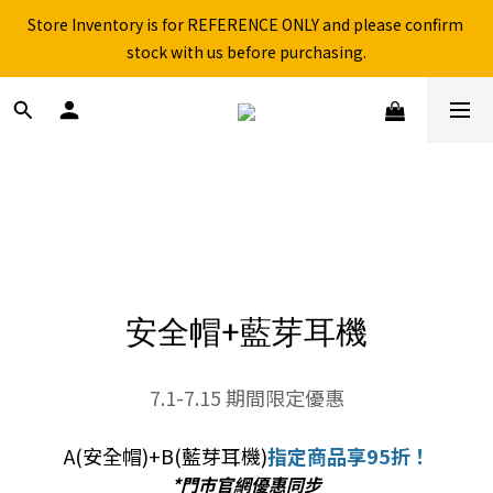
Free shipping for over 199NTD / 490NTD (limited to Taiwan)
Store Inventory is for REFERENCE ONLY and please confirm 
stock with us before purchasing.
Please call ahead to check stock before visiting our physical 
store.
Free shipping for over 199NTD / 490NTD (limited to Taiwan)
安全帽+藍芽耳機
7.1-7.15 期間限定優惠
A(安全帽)+B(藍芽耳機)
指定商品享95折！
*門市官網優惠同步