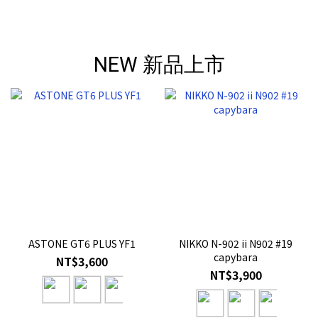
NEW 新品上市
ASTONE GT6 PLUS YF1
NIKKO N-902 ii N902 #19
capybara
NT$3,600
NT$3,900