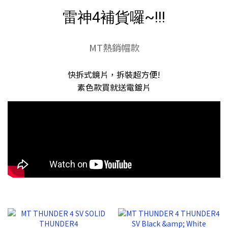
雷神4補貨囉~!!!
MT熱銷帽款
快拆式鏡片，拆裝超方便!
素色款買就送電鍍片