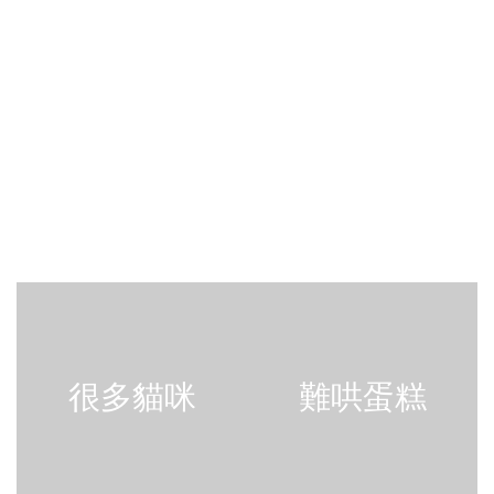
很多貓咪
難哄蛋糕