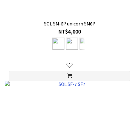
SOL SM-6P unicorn SM6P
NT$4,000