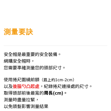
測量要訣
安全帽是最重要的安全裝備。
網購安全帽時，
您需要準確測量您的頭部尺寸。
使用捲尺圍繞前額
（眉上約1cm-2cm）
以及
後腦勺凸起處
，紀錄捲尺連接處的尺寸。
取得頭部前後最寬的
周長(cm)。
測量時盡量拉緊，
以免頭髮影響測量結果