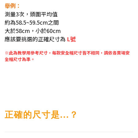
舉例：
測量3次，頭圍平均值
約為58.5~59.5cm之間
大於58cm，小於60cm
應該要挑選的正確尺寸為
L號
※此為教學用參考尺寸，每款安全帽尺寸皆不相同，請依各賣場安
全帽尺寸為準。
正確的尺寸是...？