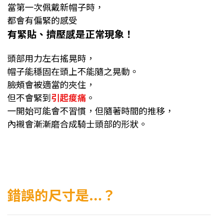
當第一次佩戴新帽子時，
都會有偏緊的感受
有緊貼、擠壓感是正常現象！
頭部用力左右搖晃時，
帽子能穩固在頭上不能隨之晃動。
臉頰會被適當的夾住，
但不會緊到
引起痠痛
。
一開始可能會不習慣，但隨著時間的推移，
內襯會漸漸磨合成騎士頭部的形狀。
錯誤的尺寸是...？