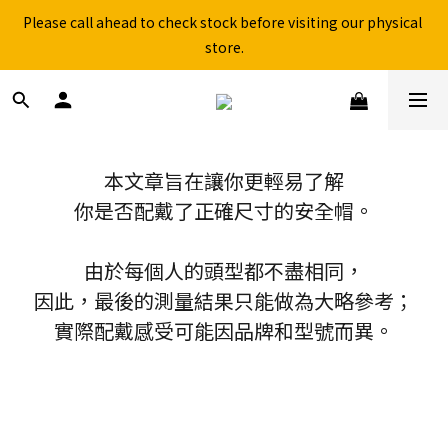
Free shipping for over 199NTD / 490NTD (limited to Taiwan)
Please call ahead to check stock before visiting our physical 
store.
Free shipping for over 199NTD / 490NTD (limited to Taiwan)
本文章旨在讓你更輕易了解
你是否配戴了正確尺寸的安全帽。
由於每個人的頭型都不盡相同，
因此，最後的測量結果只能做為大略參考；
實際配戴感受可能因品牌和型號而異。