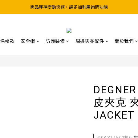
商品庫存變動快速，請多加利用詢問功能
超取滿199、宅配滿490 享免運優惠
前往實體店選購商品前，請先致電詢問庫存
超取滿199、宅配滿490 享免運優惠
聯名帽款
安全帽
防護裝備
周邊與零配件
關於我們
DEGNER
皮夾克 
JACKET
至
08/31 15:00
截止
指