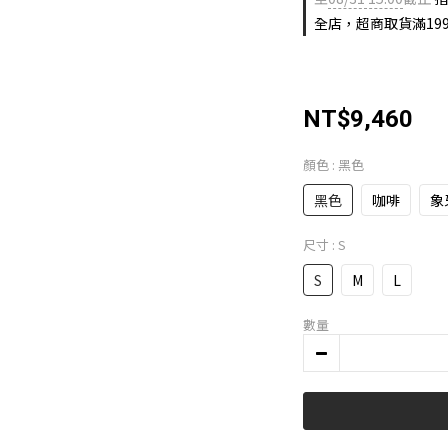
全店，超商取貨滿19
NT$9,460
顏色
: 黑色
黑色
咖啡
象
尺寸
: S
S
M
L
數量