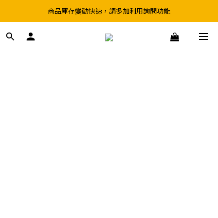
商品庫存變動快速，請多加利用詢問功能
超取滿199、宅配滿490 享免運優惠
前往實體店選購商品前，請先致電詢問庫存
]
超取滿199、宅配滿490 享免運優惠