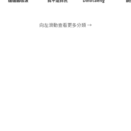
貓貓蟲咖波
鋼
我不是胖虎
Dinotaeng
向左滑動查看更多分類 →