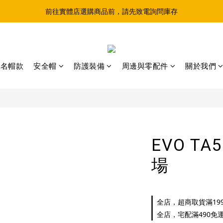
前往實體店選購商品前，請先致電詢問庫存
超取滿199、宅配滿490 享免運優惠
超取滿199、宅配滿490 享免運優惠
聯名帽款
安全帽
防護裝備
周邊與零配件
關於我們
EVO T
場
全店，超商取貨滿199
全店，宅配滿490免運