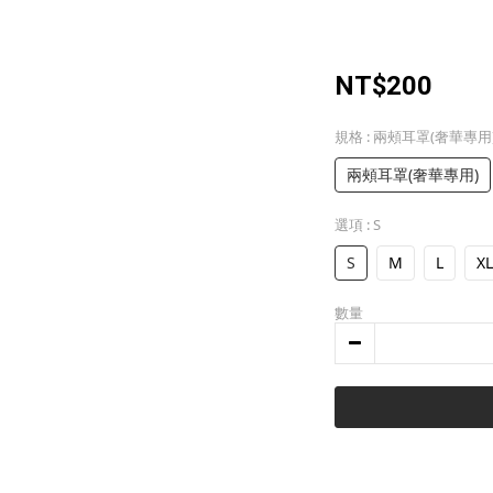
NT$200
規格
: 兩頰耳罩(奢華專用
兩頰耳罩(奢華專用)
選項
: S
S
M
L
XL
數量