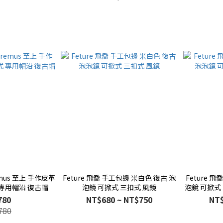
remus 至上 手作皮革
Feture 飛喬 手工包邊 米白色 復古 泡
Feture 
 專用帽沿 復古帽
泡鏡 可掀式 三扣式 風鏡
泡鏡 可掀式 三
780
NT$680 ~ NT$750
NT$
780