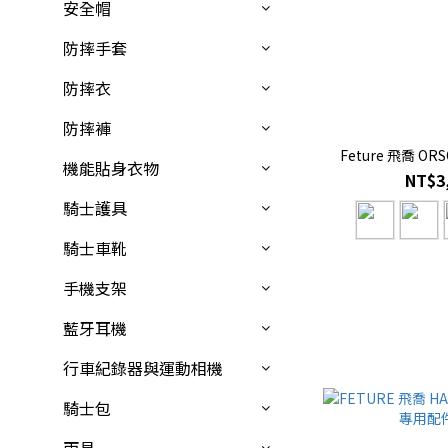
安全帽
防摔手套
防摔衣
防摔褲
Feture 飛喬 O
機能貼身衣物
NT$3
騎士護具
騎士車靴
手機支架
藍牙耳機
行車紀錄器與運動相機
騎士包