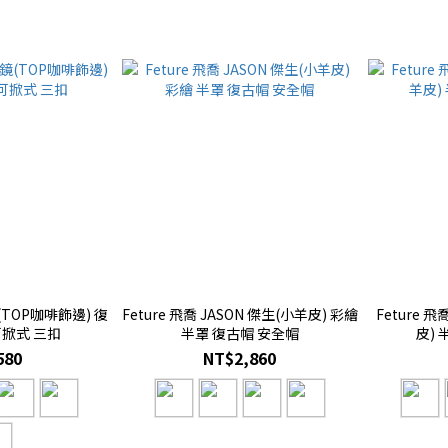
鏡(TOP咖啡飾邊) 復
Feture 飛喬 JASON 傑生(小羊皮) 彩繪
Feture 飛
可掀式 三扣
半罩 復古帽 安全帽
皮)
580
NT$2,860