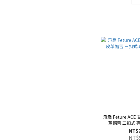
飛喬 Feture AC
革帽舌 三扣式 
NT$
NT$