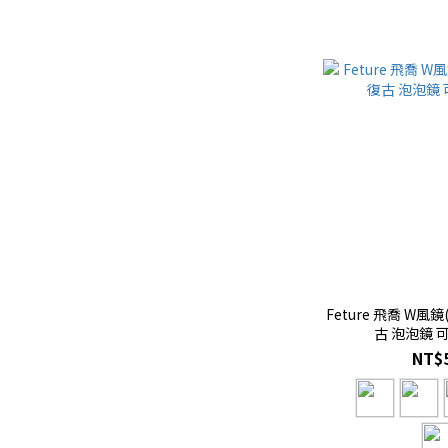
Feture 飛喬 W風
古 泡泡鏡 
NT$