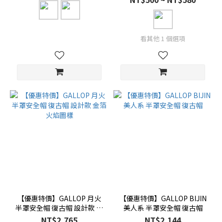
看其他 1 個選項
【優惠特價】GALLOP 月火
【優惠特價】GALLOP BIJIN
半罩安全帽 復古帽 設計款 金
美人系 半罩安全帽 復古帽
箔火焰圖樣
NT$2,765
NT$2,144