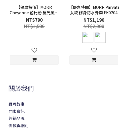
【優惠特價】MORR
【優惠特價】MORR Parvati
Cheyenne 芭比粉 反光風衣
女款 修身防水外套 FK0204
外套
NT$790
NT$1,190
NT$1,580
NT$2,380
關於我們
品牌故事
門市資訊
經銷品牌
條款與細則