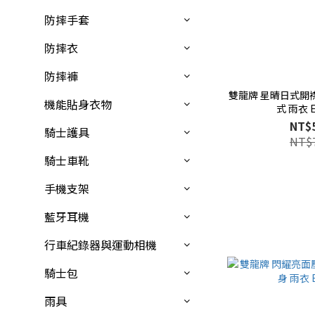
防摔手套
防摔衣
防摔褲
雙龍牌 星晴日式開襟
機能貼身衣物
式 雨衣 E
NT$
騎士護具
NT$
騎士車靴
手機支架
藍牙耳機
行車紀錄器與運動相機
騎士包
雨具