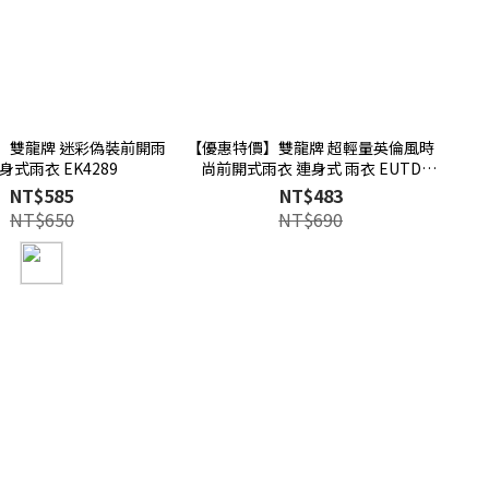
】雙龍牌 迷彩偽裝前開雨
【優惠特價】雙龍牌 超輕量英倫風時
身式雨衣 EK4289
尚前開式雨衣 連身式 雨衣 EUTD
ONSALE
NT$585
NT$483
NT$650
NT$690