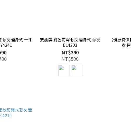
雨衣 連身式 一件
雙龍牌 爵色前開雨衣 連身式 雨衣
【優惠特價
Y4241
EL4203
衣 連
590
NT$390
700
NT$500