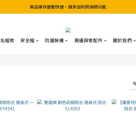
商品庫存變動快速，請多加利用詢問功能
超取滿199、宅配滿490 享免運優惠
前往實體店選購商品前，請先致電詢問庫存
超取滿199、宅配滿490 享免運優惠
聯名帽款
安全帽
防護裝備
周邊與零配件
關於我們
商品